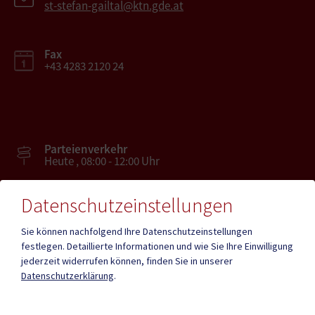
st-stefan-gailtal@ktn.gde.at
Fax
+43 4283 2120 24
Parteienverkehr
Heute , 08:00 - 12:00 Uhr
Datenschutzeinstellungen
Amtsstunden
Heute , 08:00 - 12:00 , 12:30 - 15:30 Uhr
Sie können nachfolgend Ihre Datenschutzeinstellungen
festlegen.
Detaillierte Informationen und wie Sie Ihre Einwilligung
jederzeit widerrufen können, finden Sie in unserer
Mehr
Datenschutzerklärung
.