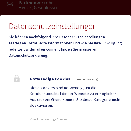
Parteienverkehr
Heute , Geschlossen
Datenschutzeinstellungen
Amtsstunden
Heute , Geschlossen
Sie können nachfolgend Ihre Datenschutzeinstellungen
festlegen.
Detaillierte Informationen und wie Sie Ihre Einwilligung
jederzeit widerrufen können, finden Sie in unserer
Mehr
Datenschutzerklärung
.
Quicklinks
Notwendige Cookies
(immer notwendig)
Geko digital Gemeinde-
KIGA & KiTa
Diese Cookies sind notwendig, um die
Kernfunktionalität dieser Website zu ermöglichen.
App
Aus diesem Grund können Sie diese Kategorie nicht
deaktivieren.
Gemeindenachrichten
Neuigkeiten
Termine
Zweck
:
Notwendige Cookies