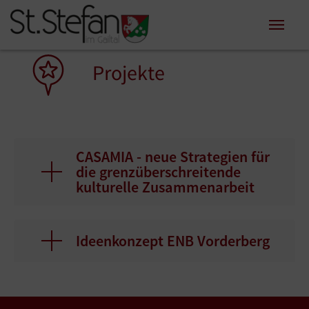
Zum Inhalt springen
Zum Seitenende springen
Sie sind hier:
Projekte
CASAMIA - neue Strategien für
die grenzüberschreitende
kulturelle Zusammenarbeit
Ideenkonzept ENB Vorderberg