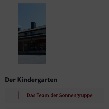
Show larger version
Show l
Der Kindergarten
Das Team der Sonnengruppe