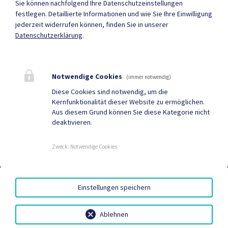
Sie können nachfolgend Ihre Datenschutzeinstellungen
festlegen.
Detaillierte Informationen und wie Sie Ihre Einwilligung
jederzeit widerrufen können, finden Sie in unserer
Mehr
Datenschutzerklärung
.
Quicklinks
Notwendige Cookies
(immer notwendig)
Geko digital Gemeinde-
KIGA & KiTa
Diese Cookies sind notwendig, um die
Kernfunktionalität dieser Website zu ermöglichen.
App
Aus diesem Grund können Sie diese Kategorie nicht
deaktivieren.
Gemeindenachrichten
Neuigkeiten
Termine
Zweck
:
Notwendige Cookies
AMTSSIGNATUR
|
IMPRESSUM
|
BARRIEREFREIHEIT
|
Einstellungen speichern
DATENSCHUTZ
|
SITEMAP
Ablehnen