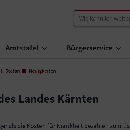
Suche
Amtstafel
Bürgerservice
nu for "Unser St. Stefan"
Submenu for "Amtstafel"
Sub
t. Stefan
Neuigkeiten
des Landes Kärnten
er als die Kosten für Krankheit bezahlen zu mü