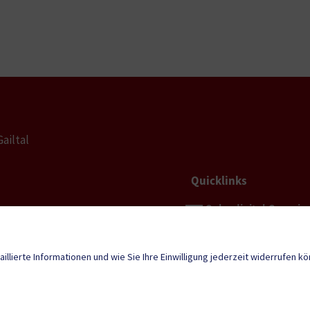
ailtal
Quicklinks
Geko digital Gemei
fan-
l@ktn.gde.at
Gemeindenachricht
aillierte Informationen und wie Sie Ihre Einwilligung jederzeit widerrufen k
Termine