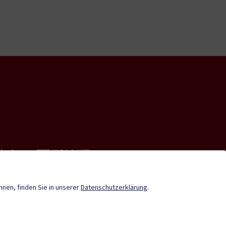
nde-App
KIGA & KiTa
en
Neuigkeiten
önnen, finden Sie in unserer
Datenschutzerklärung
.